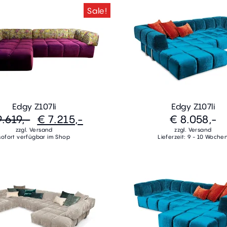
Sale!
Edgy Z107li
Edgy Z107li
9.619,-
€ 7.215,-
€ 8.058,-
zzgl. Versand
zzgl. Versand
sofort verfügbar im Shop
Lieferzeit: 9 - 10 Woche