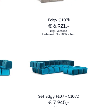
Edgy Q107li
€ 6.921,-
zzgl. Versand
n
Lieferzeit: 9 - 10 Wochen
Set Edgy F107 + C107D
€ 7.945,-