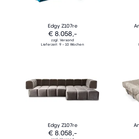
Edgy Z107re
A
€ 8.058,-
zzgl. Versand
Lieferzeit: 9 - 10 Wochen
Edgy Z107re
A
€ 8.058,-