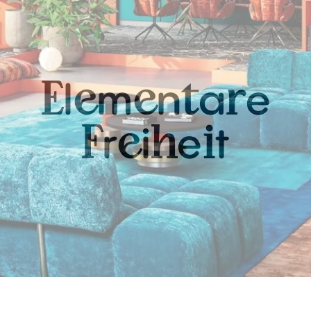
l
m
n
a
e
E
e
e
t
r
r
i
e
t
F
e
h
i