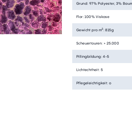
Grund
:
97% Polyester, 3% Bau
Flor
:
100% Viskose
2
Gewicht pro m
:
815g
Scheuertouren
:
> 25.000
Pillingbildung
:
4-5
Lichtechtheit
:
5
Pflegeleichtigkeit
:
o