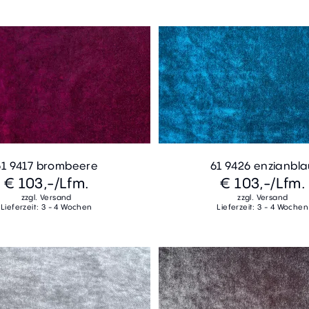
61 9417 brombeere
61 9426 enzianbl
€ 103,-
/Lfm.
€ 103,-
/Lfm.
zzgl. Versand
zzgl. Versand
Lieferzeit: 3 - 4 Wochen
Lieferzeit: 3 - 4 Wochen