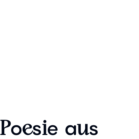
o
s
e
a
s
P
e
i
u