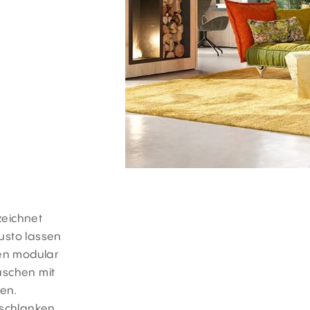
zeichnet
usto lassen
en modular
aschen mit
en.
e schlanken