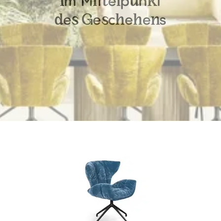
m
M
t
e
p
n
t
I
i
t
l
u
k
e
e
c
e
e
s
d
s
G
s
h
h
n