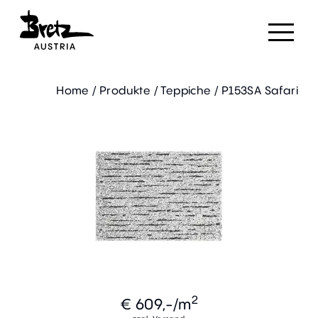
Home
/
Produkte
/
Teppiche
/
P153SA Safari
2
€ 609,-
/m