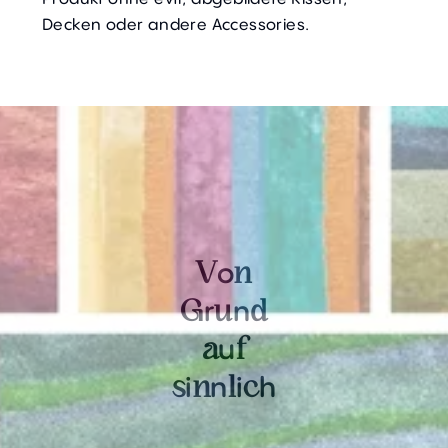
Decken oder andere Accessories.
o
V
n
r
n
G
u
d
u
a
f
i
n
i
h
s
n
l
c