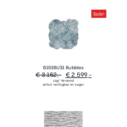
Sale!
B153BU31 Bubbles
€ 3.152,-
€ 2.599,-
zzgl. Versand
sofort verfügbar im Lager