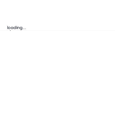
loading...
Folgen Sie uns
ANSCHRIFT
Bretz Austria Flagshipstore
neonschwarz GmbH
Salzgries 2
1010
Wien