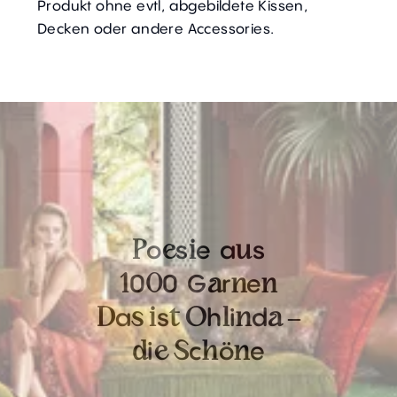
Produkt ohne evtl, abgebildete Kissen,
Decken oder andere Accessories.
o
s
e
a
s
P
e
i
u
0
0
G
r
e
1
0
a
n
n
a
s
h
i
d
D
s
i
t
O
l
n
a
–
i
c
ö
e
d
e
S
h
n