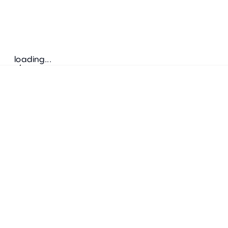
loading...
Folgen Sie uns
ANSCHRIFT
Bretz Austria Flagshipstore
neonschwarz GmbH
Salzgries 2
1010
Wien