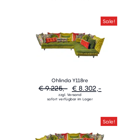
Sale!
Ohlinda Y118re
€ 9.225,-
€ 8.302,-
zzgl. Versand
sofort verfügbar im Lager
Sale!