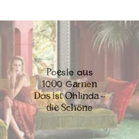
o
s
e
a
s
P
e
i
u
0
0
G
r
e
1
0
a
n
n
a
s
h
i
d
D
s
i
t
O
l
n
a
–
i
c
ö
e
d
e
S
h
n