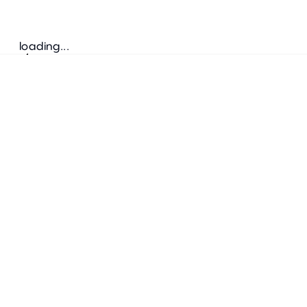
loading...
Folgen Sie uns
ANSCHRIFT
Bretz Austria Flagshipstore
neonschwarz GmbH
Salzgries 2
1010
Wien
+43 1 585 17 92