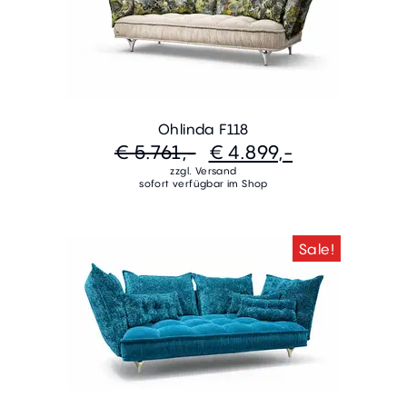
Ohlinda F118
€ 5.761,-
€ 4.899,-
zzgl. Versand
sofort verfügbar im Shop
Sale!