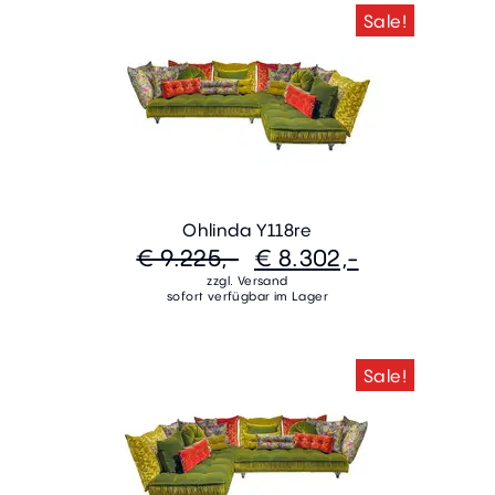
Sale!
Ohlinda Y118re
€ 9.225,-
€ 8.302,-
zzgl. Versand
sofort verfügbar im Lager
Sale!