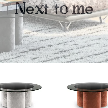
e
t
t
e
N
x
o
m