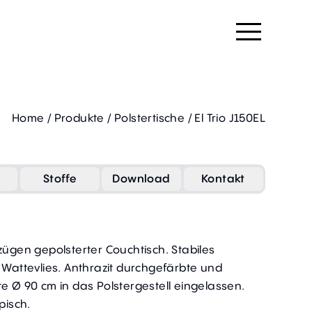
Home
/
Produkte
/
Polstertische
/
El Trio J150EL
Stoffe
Download
Kontakt
zügen gepolsterter Couchtisch. Stabiles
 Wattevlies. Anthrazit durchgefärbte und
e Ø 90 cm in das Polstergestell eingelassen.
pisch.