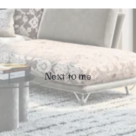
e
t
t
e
N
x
o
m