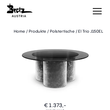
Home
/
Produkte
/
Polstertische
/
El Trio J150EL
€ 1.373,-