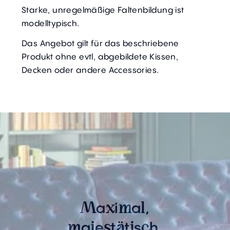
Starke, unregelmäßige Faltenbildung ist
modelltypisch.
Das Angebot gilt für das beschriebene
Produkt ohne evtl, abgebildete Kissen,
Decken oder andere Accessories.
a
i
a
,
M
x
m
l
a
e
t
t
s
h
m
j
s
ä
i
c
,