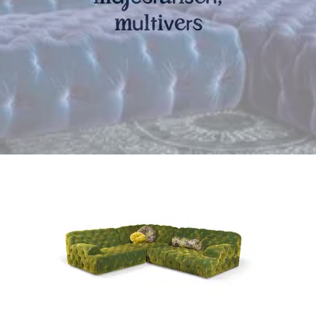
u
t
v
r
m
l
i
e
s