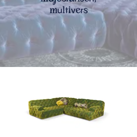
u
t
v
r
m
l
i
e
s