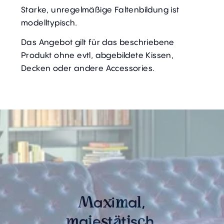
Starke, unregelmäßige Faltenbildung ist
modelltypisch.
Das Angebot gilt für das beschriebene
Produkt ohne evtl, abgebildete Kissen,
Decken oder andere Accessories.
a
i
a
,
M
x
m
l
a
e
t
t
s
h
m
j
s
ä
i
c
,