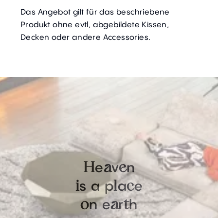
Das Angebot gilt für das beschriebene
Produkt ohne evtl, abgebildete Kissen,
Decken oder andere Accessories.
e
v
n
H
a
e
s
a
p
a
e
i
l
c
n
e
r
h
o
a
t