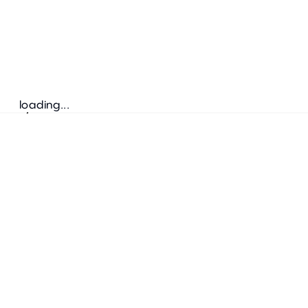
loading...
Folgen Sie uns
ANSCHRIFT
Bretz Austria Flagshipstore
neonschwarz GmbH
Salzgries 2