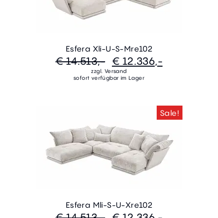
Esfera Xli-U-S-Mre102
€ 14.513,-
€ 12.336,-
zzgl. Versand
sofort verfügbar im Lager
Sale!
Esfera Mli-S-U-Xre102
€ 14.513,-
€ 12.336,-