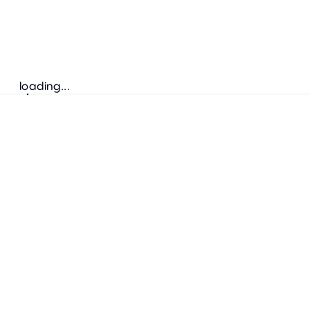
loading...
Folgen Sie uns
ANSCHRIFT
Bretz Austria Flagshipstore
neonschwarz GmbH
Salzgries 2
1010
Wien