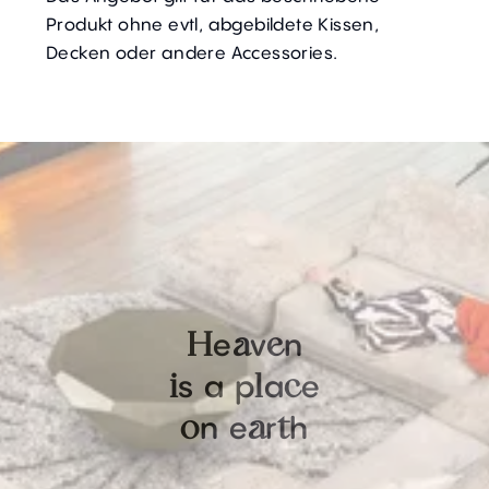
Produkt ohne evtl, abgebildete Kissen,
Decken oder andere Accessories.
e
v
n
H
a
e
s
a
p
a
e
i
l
c
n
e
r
h
o
a
t