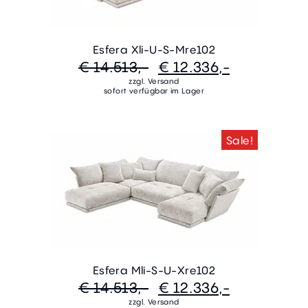
Esfera Xli-U-S-Mre102
€ 14.513,-
€ 12.336,-
zzgl. Versand
sofort verfügbar im Lager
Sale!
Esfera Mli-S-U-Xre102
€ 14.513,-
€ 12.336,-
zzgl. Versand