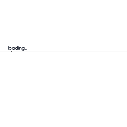
loading...
Folgen Sie uns
ANSCHRIFT
Bretz Austria Flagshipstore
neonschwarz GmbH