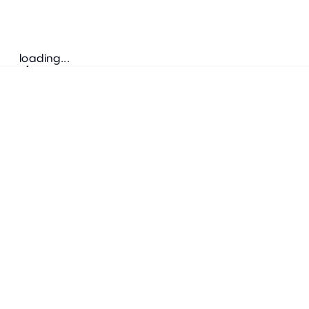
loading...
Folgen Sie uns
ANSCHRIFT
Bretz Austria Flagshipstore
neonschwarz GmbH
Salzgries 2
1010
Wien
+43 1 585 17 92