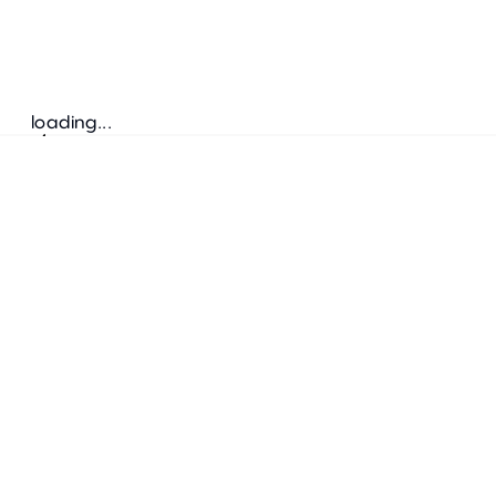
loading...
Folgen Sie uns
ANSCHRIFT
Bretz Austria Flagshipstore
neonschwarz GmbH
Salzgries 2
1010
Wien