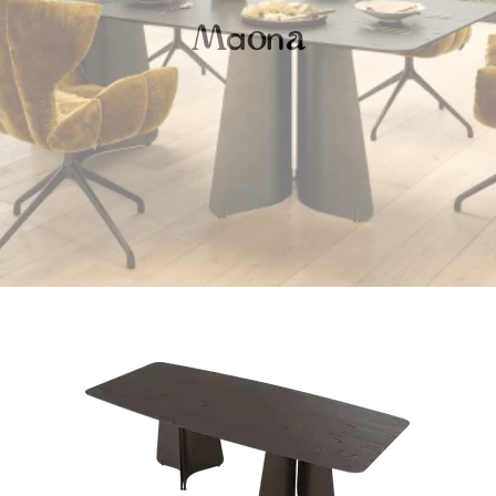
a
n
M
o
a