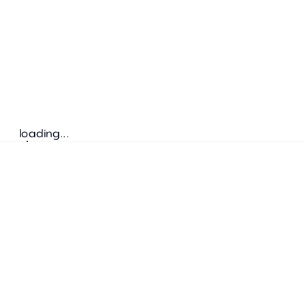
loading...
Folgen Sie uns
ANSCHRIFT
Bretz Austria Flagshipstore