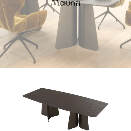
a
n
M
o
a