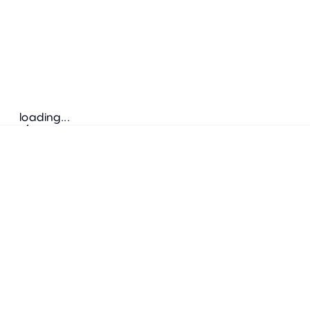
loading...
Folgen Sie uns
ANSCHRIFT
Bretz Austria Flagshipstore
neonschwarz GmbH