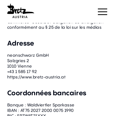
Obligation d′information selon § 5 alinéa 1 E-
Commerce-Gesetz et Obligation de divulgation
conformément au § 25 de la loi sur les médias
Adresse
neonschwarz GmbH
Salzgries 2
1010 Vienne
+43 1 585 17 92
https://www.bretz-austria.at
Coordonnées bancaires
Banque : Waldviertler Sparkasse
IBAN : AT75 2027 2000 0075 1990
BIC : SPZWAT21XXX