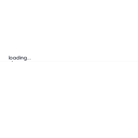
loading...
Suivez-nous
ADRESSE
Bretz Austria Flagshipstore