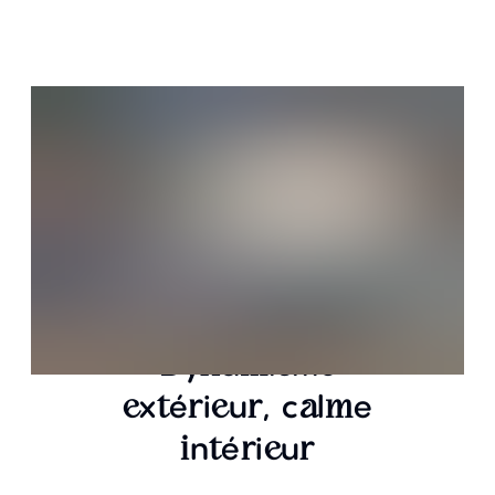
y
a
i
m
D
n
m
s
e
x
é
i
u
,
c
l
e
e
t
r
e
r
a
m
n
é
i
u
i
t
r
e
r