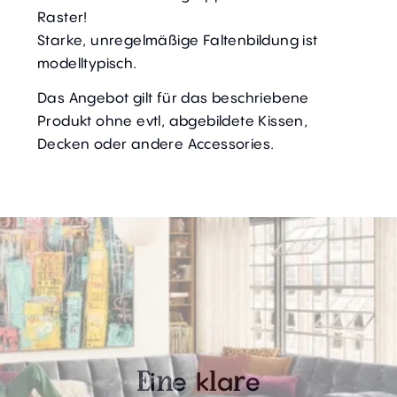
Raster!
Starke, unregelmäßige Faltenbildung ist
modelltypisch.
Das Angebot gilt für das beschriebene
Produkt ohne evtl, abgebildete Kissen,
Decken oder andere Accessories.
i
e
k
a
e
E
n
l
r