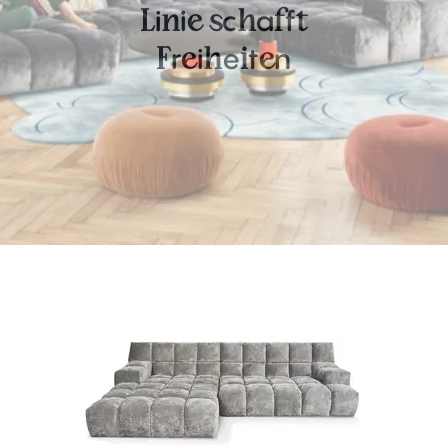
i
i
c
a
f
L
n
e
s
h
f
t
r
i
e
t
n
F
e
h
i
e