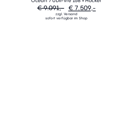
Ocean 7 UDli-Vre 158 + Hocker
€ 9.091,-
€ 7.509,-
zzgl. Versand
sofort verfügbar im Shop