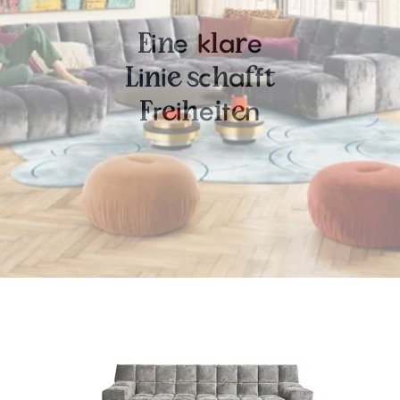
i
e
k
a
e
E
n
l
r
i
i
c
a
f
L
n
e
s
h
f
t
r
i
e
t
n
F
e
h
i
e