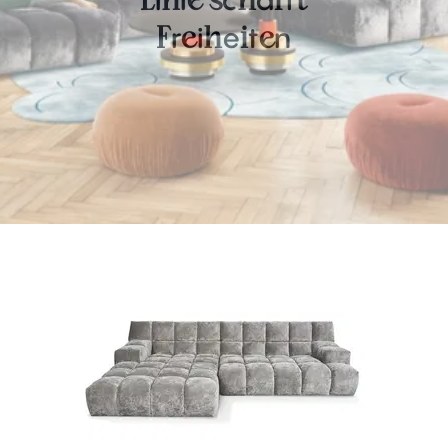
L
n
e
s
h
f
t
r
i
e
t
n
F
e
h
i
e