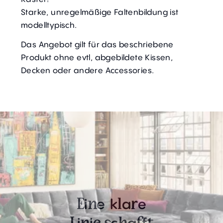
Starke, unregelmäßige Faltenbildung ist
modelltypisch.
Das Angebot gilt für das beschriebene
Produkt ohne evtl, abgebildete Kissen,
Decken oder andere Accessories.
i
e
k
a
e
E
n
l
r
i
i
c
a
f