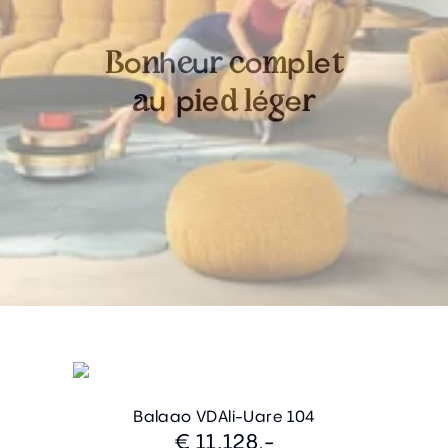
o
h
u
o
p
e
B
n
e
r
c
m
l
t
u
p
e
é
e
a
i
d
l
g
r
Balaao VDAli-Uare 104
€ 11.128,-