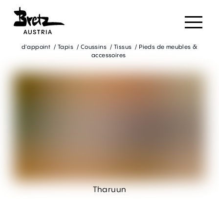
Tous les
/
Canapés
/
Fauteuils
/
Lits
/
Salles à manger
/
Tables de salle à manger
/
Chaise
/
Tables basses &
d'appoint
/
Tapis
/
Coussins
/
Tissus
/
Pieds de meubles &
accessoires
Tharuun