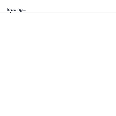
loading...
Suivez-nous
ADRESSE
Bretz Austria Flagshipstore
neonschwarz GmbH
Salzgries 2
1010
Wien
+43 1 585 17 92
info@bretz-austria.at