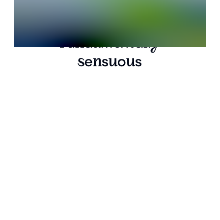
u
d
m
n
a
l
F
n
a
e
t
l
y
e
s
o
s
s
n
u
u