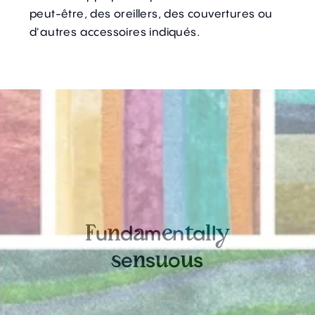
peut-être, des oreillers, des couvertures ou
d'autres accessoires indiqués.
u
d
m
n
a
l
F
n
a
e
t
l
y
e
s
o
s
s
n
u
u