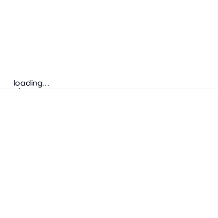
loading...
Suivez-nous
ADRESSE
Bretz Austria Flagshipstore
neonschwarz GmbH