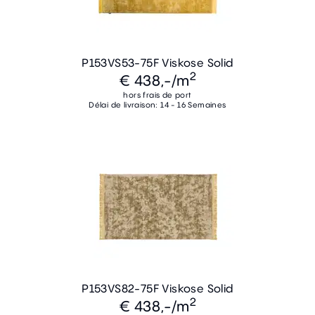
P153VS53-75F Viskose Solid
2
€ 438,-
/m
hors frais de port
Délai de livraison: 14 - 16 Semaines
P153VS82-75F Viskose Solid
2
€ 438,-
/m