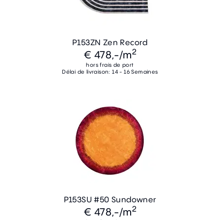
P153ZN Zen Record
2
€ 478,-
/m
hors frais de port
Délai de livraison: 14 - 16 Semaines
P153SU #50 Sundowner
2
€ 478,-
/m