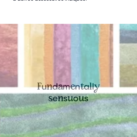
u
d
m
n
a
l
F
n
a
e
t
l
y
e
s
o
s
s
n
u
u