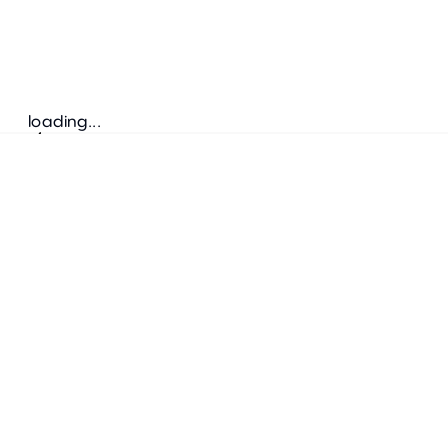
loading...
Suivez-nous
ADRESSE
Bretz Austria Flagshipstore
neonschwarz GmbH
Salzgries 2
1010
Wien