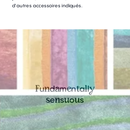
d'autres accessoires indiqués.
u
d
m
n
a
l
F
n
a
e
t
l
y
e
s
o
s
s
n
u
u