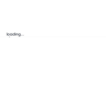
loading...
Suivez-nous
ADRESSE
Bretz Austria Flagshipstore
neonschwarz GmbH
Salzgries 2