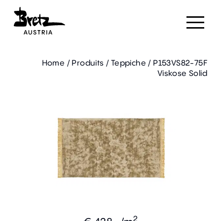
Home
/
Produits
/
Teppiche
/
P153VS82-75F
Viskose Solid
2