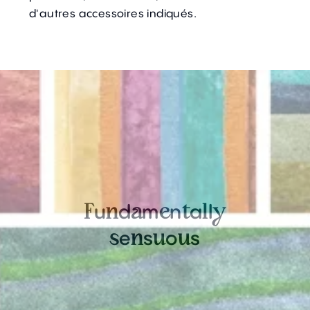
d'autres accessoires indiqués.
u
d
m
n
a
l
F
n
a
e
t
l
y
e
s
o
s
s
n
u
u