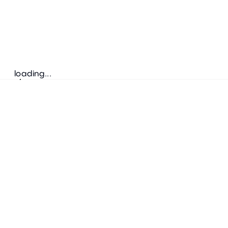
loading...
Suivez-nous
ADRESSE
Bretz Austria Flagshipstore
neonschwarz GmbH
Salzgries 2