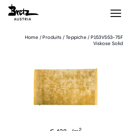
Home
/
Produits
/
Teppiche
/
P153VS53-75F
Viskose Solid
2