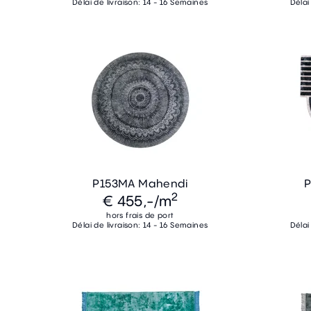
Délai de livraison: 14 - 16 Semaines
Délai
P153MA Mahendi
P
2
€ 455,-
/m
hors frais de port
Délai de livraison: 14 - 16 Semaines
Délai