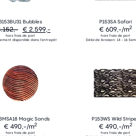
B153BU31 Bubbles
P153SA Safari
2
.152,-
€ 2.599,-
€ 609,-
/m
hors frais de port
hors frais de port
ement disponible dans l'entrepôt
Délai de livraison: 14 - 16 Se
3MSA18 Magic Sands
P153WS Wild Strip
2
2
€ 490,-
/m
€ 490,-
/m
hors frais de port
hors frais de port