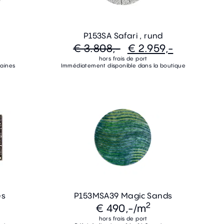
P153SA Safari , rund
€ 3.808,-
€ 2.959,-
hors frais de port
maines
Immédiatement disponible dans la boutique
es
P153MSA39 Magic Sands
2
€ 490,-
/m
hors frais de port