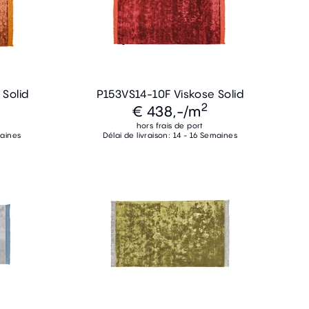
Solid
P153VS14-10F Viskose Solid
2
€ 438,-
/m
hors frais de port
maines
Délai de livraison: 14 - 16 Semaines