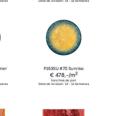
maines
Délai de livraison: 14 - 16 Semaines
ner
P153SU #70 Sunrise
2
€ 478,-
/m
hors frais de port
maines
Délai de livraison: 14 - 16 Semaines