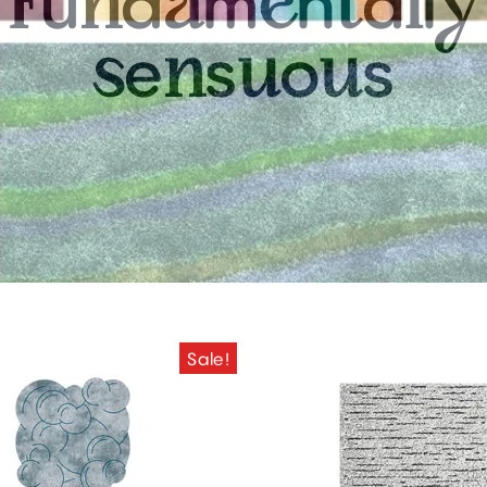
u
d
m
n
a
l
F
n
a
e
t
l
y
e
s
o
s
s
n
u
u
Sale!