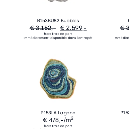
B153BU82 Bubbles
€ 3.152,-
€ 2.599,-
€ 3
hors frais de port
Immédiatement disponible dans l'entrepôt
Immédiat
P153LA Lagoon
P15
2
€ 478,-
/m
hors frais de port