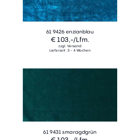
61 9426 enzianblau
€ 103,-
/Lfm.
zzgl. Versand
Lieferzeit: 3 - 4 Wochen
61 9431 smaragdgrün
€ 103,-
/Lfm.