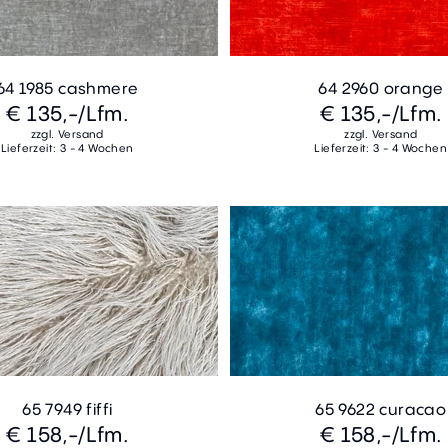
64 1985 cashmere
64 2960 orange
€ 135,-
/Lfm.
€ 135,-
/Lfm.
zzgl. Versand
zzgl. Versand
Lieferzeit: 3 - 4 Wochen
Lieferzeit: 3 - 4 Wochen
65 7949 fiffi
65 9622 curacao
€ 158,-
/Lfm.
€ 158,-
/Lfm.