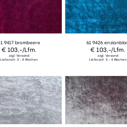
61 9417 brombeere
61 9426 enzianbl
€ 103,-
/Lfm.
€ 103,-
/Lfm.
zzgl. Versand
zzgl. Versand
Lieferzeit: 3 - 4 Wochen
Lieferzeit: 3 - 4 Wochen