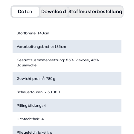
Daten
Download
Stoffmusterbestellung
Stoffbreite
:
140cm
Verarbeitungsbreite
:
135cm
Gesamtzusammensetzung
:
55% Viskose, 45%
Baumwolle
2
Gewicht pro m
:
780g
Scheuertouren
:
> 50.000
Pillingbildung
:
4
Lichtechtheit
:
4
Pflegeleichtigkeit
:
o