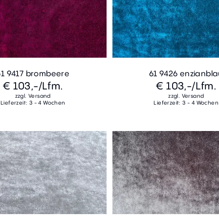
61 9417 brombeere
61 9426 enzianbl
€ 103,-
/Lfm.
€ 103,-
/Lfm.
zzgl. Versand
zzgl. Versand
Lieferzeit: 3 - 4 Wochen
Lieferzeit: 3 - 4 Wochen