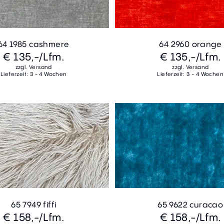
64 1985 cashmere
64 2960 orange
€ 135,-
/Lfm.
€ 135,-
/Lfm.
zzgl. Versand
zzgl. Versand
Lieferzeit: 3 - 4 Wochen
Lieferzeit: 3 - 4 Wochen
65 7949 fiffi
65 9622 curacao
€ 158,-
/Lfm.
€ 158,-
/Lfm.