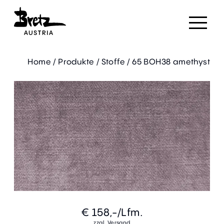
Home
/
Produkte
/
Stoffe
/
65 BOH38 amethyst
€ 158,-
/Lfm.
zzgl. Versand