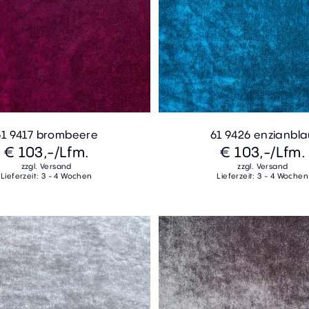
61 9417 brombeere
61 9426 enzianbl
€ 103,-
/Lfm.
€ 103,-
/Lfm.
zzgl. Versand
zzgl. Versand
Lieferzeit: 3 - 4 Wochen
Lieferzeit: 3 - 4 Wochen