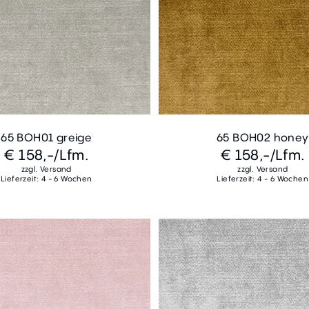
65 BOH01 greige
65 BOH02 honey
€ 158,-
/Lfm.
€ 158,-
/Lfm.
zzgl. Versand
zzgl. Versand
Lieferzeit: 4 - 6 Wochen
Lieferzeit: 4 - 6 Wochen