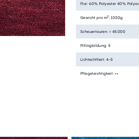
Flor
:
60% Polyester 40% Polyac
2
Gewicht pro m
:
1030g
Scheuertouren
:
> 45.000
Pillingbildung
:
5
Lichtechtheit
:
4-5
Pflegeleichtigkeit
:
++