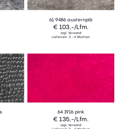
t
61 9486 austernpilz
€ 103,-
/Lfm.
zzgl. Versand
Lieferzeit: 3 - 4 Wochen
s
64 1916 pink
€ 135,-
/Lfm.
zzgl. Versand