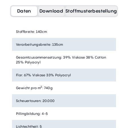
Daten
Download
Stoffmusterbestellung
Stoffbreite
:
140cm
Verarbeitungsbreite
:
135cm
Gesamtzusammensetzung
:
39% Viskose 38% Cotton
25% Polyacryl
Flor
:
67% Viskose 33% Polyacryl
2
Gewicht pro m
:
740g
Scheuertouren
:
20.000
Pillingbildung
:
4-5
Lichtechtheit
:
5