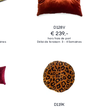
D128V
€ 239,-
hors frais de port
aines
Délai de livraison: 3 - 4 Semaines
D119K