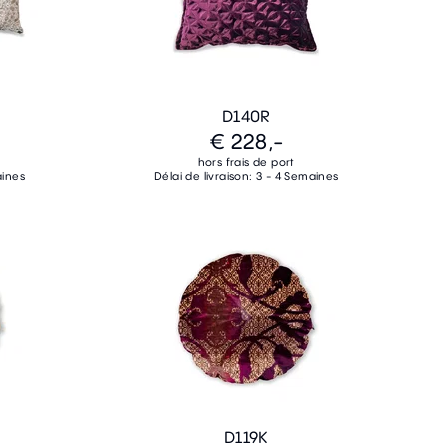
D140R
€ 228,-
hors frais de port
aines
Délai de livraison: 3 - 4 Semaines
D119K