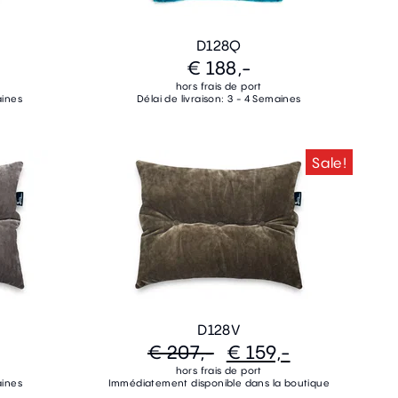
D128Q
€ 188,-
hors frais de port
aines
Délai de livraison: 3 - 4 Semaines
Sale!
D128V
€ 207,-
€ 159,-
hors frais de port
aines
Immédiatement disponible dans la boutique