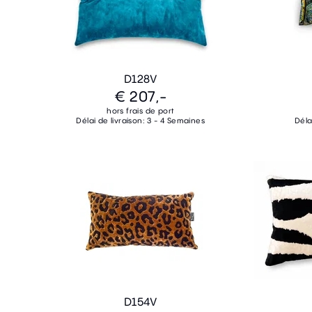
D128V
€ 207,-
hors frais de port
Délai de livraison: 3 - 4 Semaines
Déla
D154V