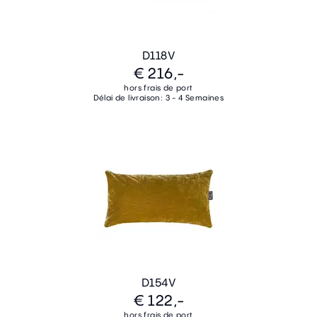
D118V
€ 216,-
hors frais de port
Délai de livraison: 3 - 4 Semaines
D154V
€ 122,-
hors frais de port