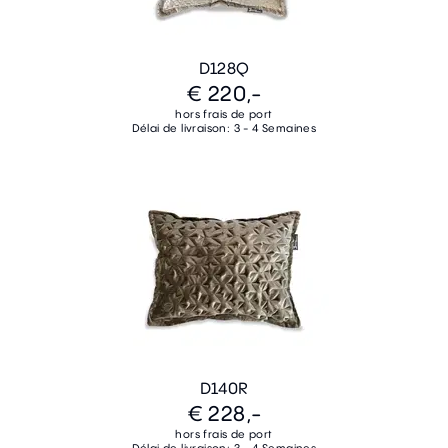
D128Q
€ 220,-
hors frais de port
Délai de livraison: 3 - 4 Semaines
D140R
€ 228,-
hors frais de port