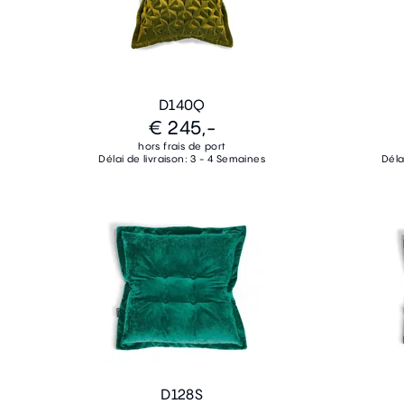
D140Q
€ 245,-
hors frais de port
Délai de livraison: 3 - 4 Semaines
Déla
D128S