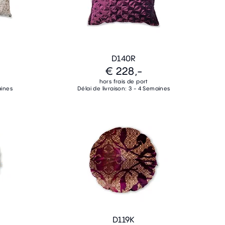
D140R
€ 228,-
hors frais de port
aines
Délai de livraison: 3 - 4 Semaines
D119K