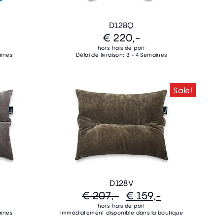
D128Q
€ 220,-
hors frais de port
aines
Délai de livraison: 3 - 4 Semaines
Sale!
D128V
€ 207,-
€ 159,-
hors frais de port
aines
Immédiatement disponible dans la boutique