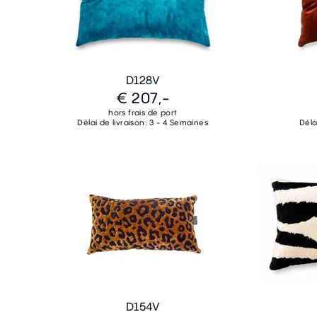
D128V
€ 207,-
hors frais de port
Délai de livraison: 3 - 4 Semaines
Déla
D154V