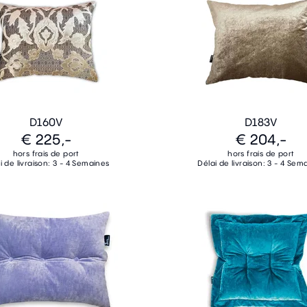
D160V
D183V
€ 225,-
€ 204,-
hors frais de port
hors frais de port
i de livraison: 3 - 4 Semaines
Délai de livraison: 3 - 4 Sem