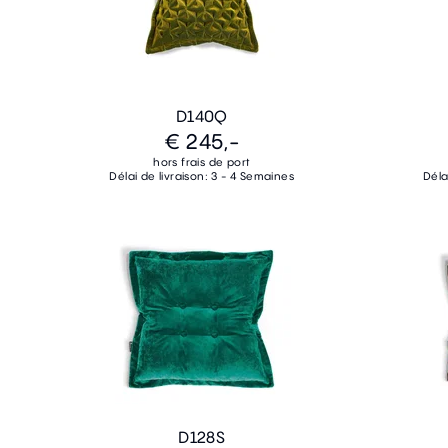
D140Q
€ 245,-
hors frais de port
Délai de livraison: 3 - 4 Semaines
Déla
D128S