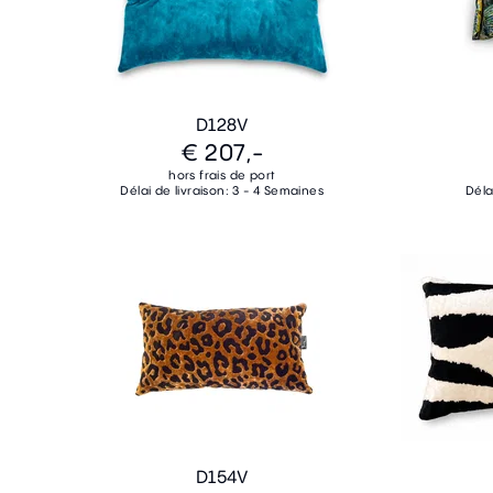
D128V
€ 207,-
hors frais de port
Délai de livraison: 3 - 4 Semaines
Déla
D154V