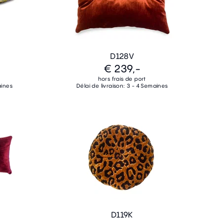
D128V
€ 239,-
hors frais de port
aines
Délai de livraison: 3 - 4 Semaines
D119K