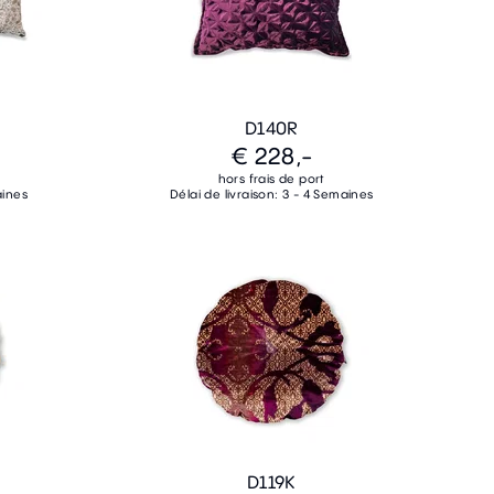
D140R
€ 228,-
hors frais de port
aines
Délai de livraison: 3 - 4 Semaines
D119K