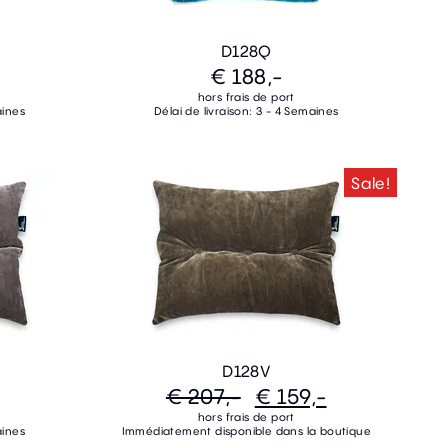
D128Q
€ 188,-
hors frais de port
aines
Délai de livraison: 3 - 4 Semaines
Sale!
D128V
€ 207,-
€ 159,-
hors frais de port
aines
Immédiatement disponible dans la boutique