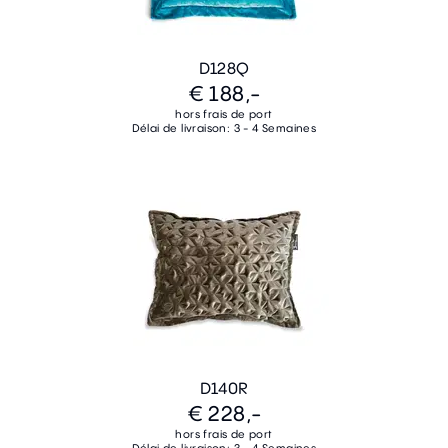
D128Q
€ 188,-
hors frais de port
Délai de livraison: 3 - 4 Semaines
D140R
€ 228,-
hors frais de port