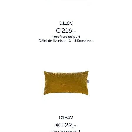
D118V
€ 216,-
hors frais de port
Délai de livraison: 3 - 4 Semaines
D154V
€ 122,-
hors frais de port