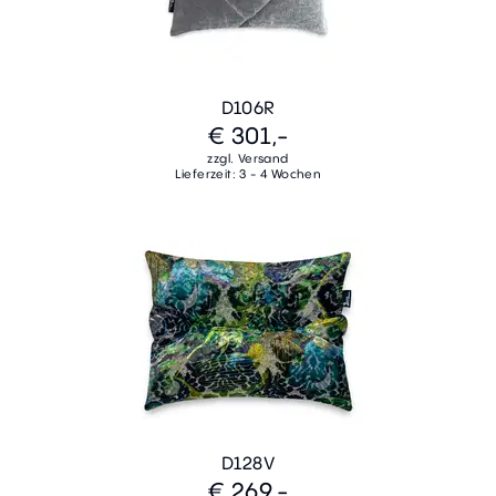
D106R
€ 301,-
zzgl. Versand
Lieferzeit: 3 - 4 Wochen
D128V
€ 269,-