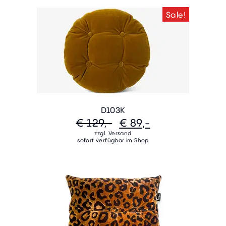
Sale!
D103K
€ 129,-
€ 89,-
zzgl. Versand
sofort verfügbar im Shop