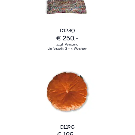
D128Q
€ 250,-
zzgl. Versand
Lieferzeit: 3 - 4 Wochen
D119G
€ 195,-