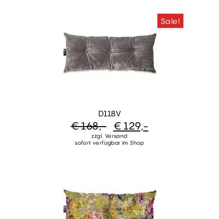
Sale!
D118V
€ 168,-
€ 129,-
zzgl. Versand
sofort verfügbar im Shop