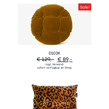
Sale!
D103K
€ 129,-
€ 89,-
zzgl. Versand
sofort verfügbar im Shop