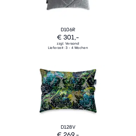
D106R
€ 301,-
zzgl. Versand
Lieferzeit: 3 - 4 Wochen
D128V
€ 269,-