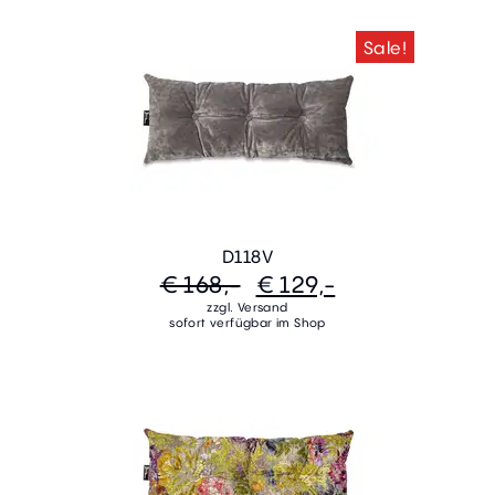
Sale!
D118V
€ 168,-
€ 129,-
zzgl. Versand
sofort verfügbar im Shop