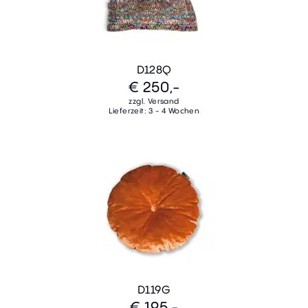
D128Q
€ 250,-
zzgl. Versand
Lieferzeit: 3 - 4 Wochen
D119G
€ 195,-