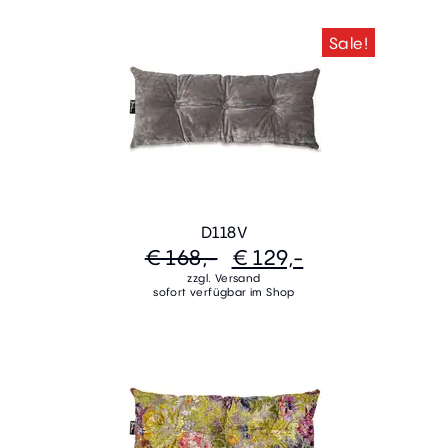
Sale!
D118V
€ 168,-
€ 129,-
zzgl. Versand
sofort verfügbar im Shop