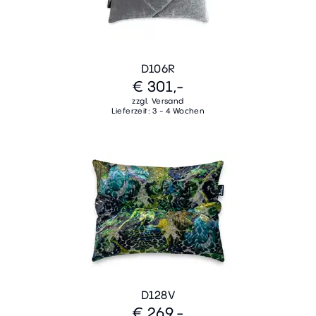
D106R
€ 301,-
zzgl. Versand
Lieferzeit: 3 - 4 Wochen
D128V
€ 269,-