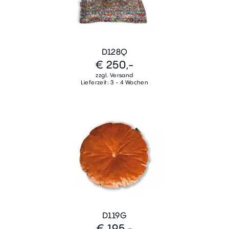
D128Q
€ 250,-
zzgl. Versand
Lieferzeit: 3 - 4 Wochen
D119G
€ 195,-