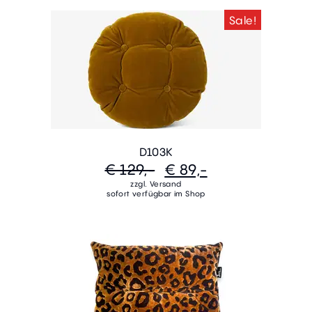
Sale!
D103K
€ 129,-
€ 89,-
zzgl. Versand
sofort verfügbar im Shop