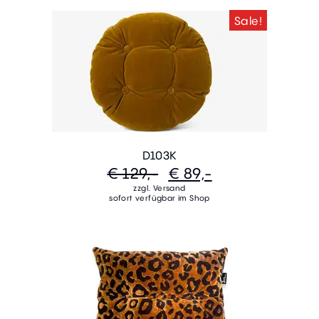
Sale!
D103K
€ 129,-
€ 89,-
zzgl. Versand
sofort verfügbar im Shop