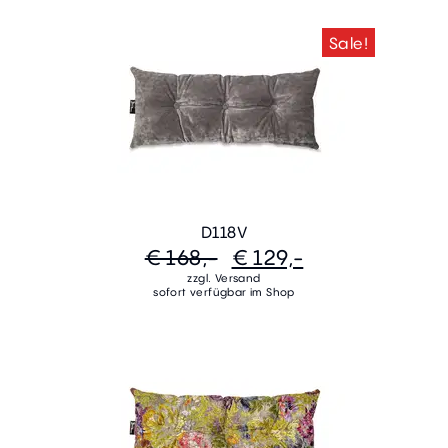
Sale!
D118V
€ 168,-
€ 129,-
zzgl. Versand
sofort verfügbar im Shop