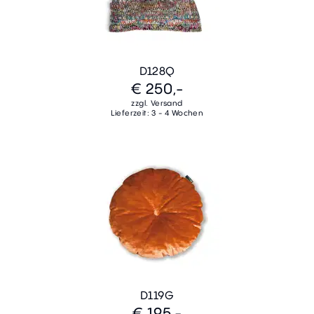
D128Q
€ 250,-
zzgl. Versand
Lieferzeit: 3 - 4 Wochen
D119G
€ 195,-