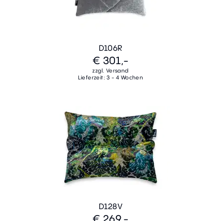
D106R
€ 301,-
zzgl. Versand
Lieferzeit: 3 - 4 Wochen
D128V
€ 269,-