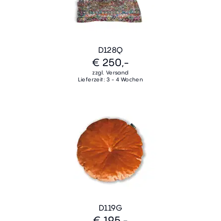
D128Q
€ 250,-
zzgl. Versand
Lieferzeit: 3 - 4 Wochen
D119G
€ 195,-