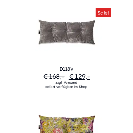
Sale!
D118V
€ 168,-
€ 129,-
zzgl. Versand
sofort verfügbar im Shop