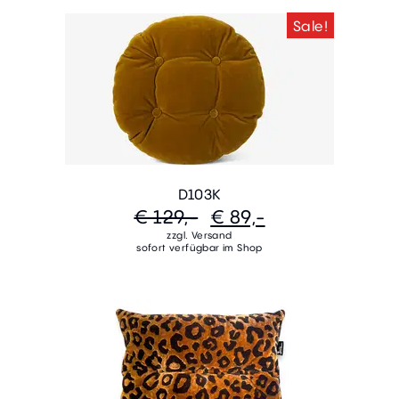
Sale!
D103K
€ 129,-
€ 89,-
zzgl. Versand
sofort verfügbar im Shop