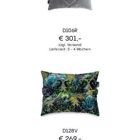
D106R
€ 301,-
zzgl. Versand
Lieferzeit: 3 - 4 Wochen
D128V
€ 269,-