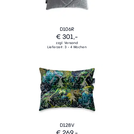
D106R
€ 301,-
zzgl. Versand
Lieferzeit: 3 - 4 Wochen
D128V
€ 269,-