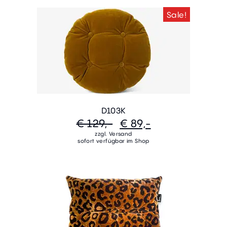
Sale!
D103K
€ 129,-
€ 89,-
zzgl. Versand
sofort verfügbar im Shop