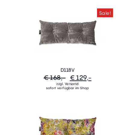
Sale!
D118V
€ 168,-
€ 129,-
zzgl. Versand
sofort verfügbar im Shop