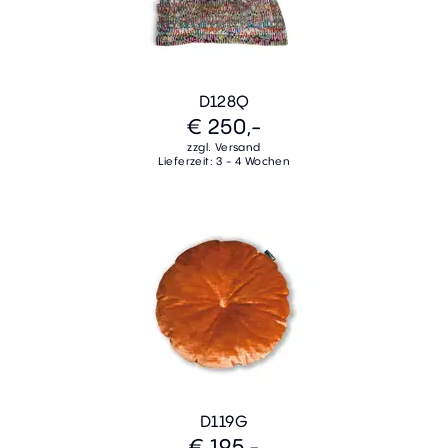
D128Q
€ 250,-
zzgl. Versand
Lieferzeit: 3 - 4 Wochen
D119G
€ 195,-