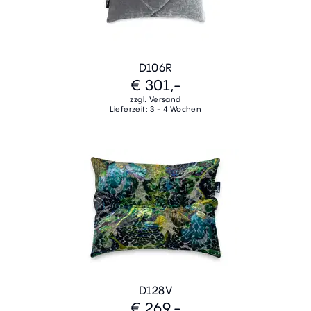
D106R
€ 301,-
zzgl. Versand
Lieferzeit: 3 - 4 Wochen
D128V
€ 269,-