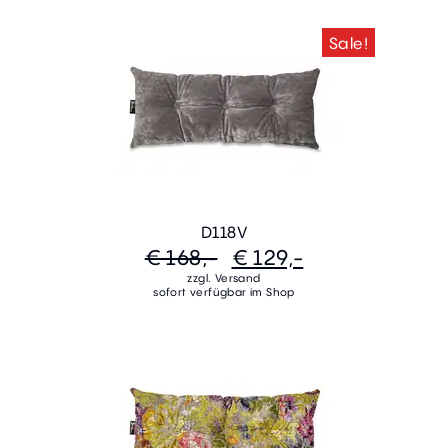
Sale!
D118V
€ 168,-
€ 129,-
zzgl. Versand
sofort verfügbar im Shop