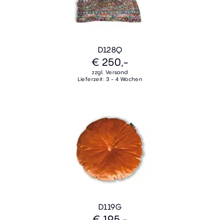
D128Q
€ 250,-
zzgl. Versand
Lieferzeit: 3 - 4 Wochen
D119G
€ 195,-