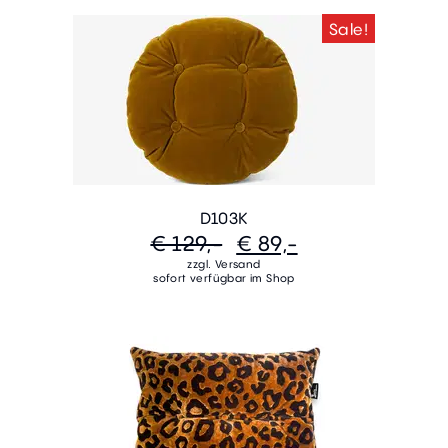
Sale!
D103K
€ 129,-
€ 89,-
zzgl. Versand
sofort verfügbar im Shop